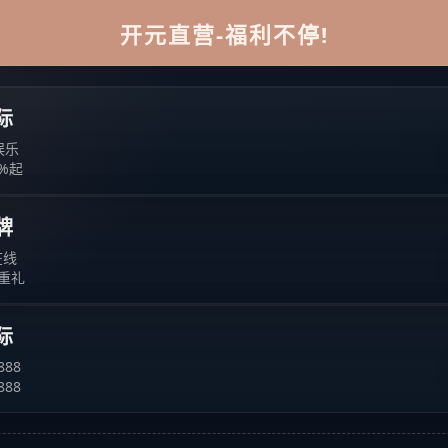
开元直营-福利不停!
际
娱乐
%起
牌
在线
重礼
际
88
88