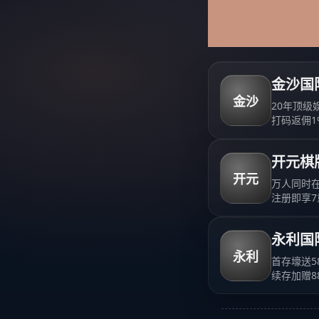
金沙国
金沙
20年顶级
打码返佣1
开元棋
开元
万人同时
注册即享7
永利国
永利
首存壕送58
续存加赠88